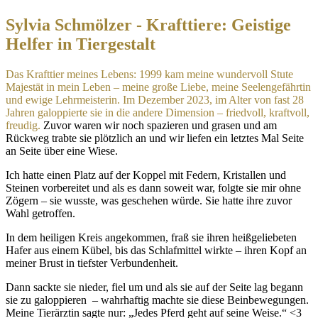
Sylvia Schmölzer - Krafttiere: Geistige
Helfer in Tiergestalt
Das Krafttier meines Lebens: 1999 kam meine wundervoll Stute
Majestät in mein Leben – meine große Liebe, meine Seelengefährtin
und ewige Lehrmeisterin. Im Dezember 2023, im Alter von fast 28
Jahren galoppierte sie in die andere Dimension – friedvoll, kraftvoll,
freudig.
Zuvor waren wir noch spazieren und grasen und am
Rückweg trabte sie plötzlich an und wir liefen ein letztes Mal Seite
an Seite über eine Wiese.
Ich hatte einen Platz auf der Koppel mit Federn, Kristallen und
Steinen vorbereitet und als es dann soweit war, folgte sie mir ohne
Zögern – sie wusste, was geschehen würde. Sie hatte ihre zuvor
Wahl getroffen.
In dem heiligen Kreis angekommen, fraß sie ihren heißgeliebeten
Hafer aus einem Kübel, bis das Schlafmittel wirkte – ihren Kopf an
meiner Brust in tiefster Verbundenheit.
Dann sackte sie nieder, fiel um und als sie auf der Seite lag begann
sie zu galoppieren – wahrhaftig machte sie diese Beinbewegungen.
Meine Tierärztin sagte nur: „Jedes Pferd geht auf seine Weise.“ <3