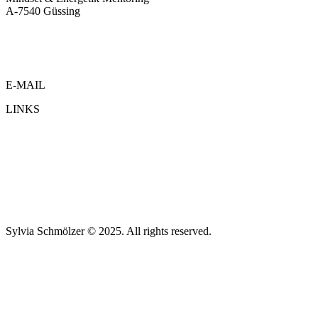
A-7540 Güssing
www.sylviaschmoelzer.at
www.jobgrafik.at
www.krafttierkarten.com
E-MAIL
LINKS
Impressum
Datenschutz
Kontakt
Sylvia Schmölzer © 2025. All rights reserved.