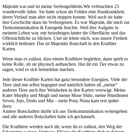
Majestät war und ist meine Seelengefährtin.Wir verbrachten 23
wundervolle Jahre. Sie hatte schon als Fohlen eine Hautkrankheit,
deren Verlauf man aber nicht stoppen konnte. Weil auch sie hatte
ihre Geschichte dazu im Verborgenen. Es war Majestät, die mich zur
Tierkommunikation & Energetik brachte. Weil ihre Aufgabe in
meinem Leben war, mir beizubrigen hinter die Oberfläche und das
Offensichtliche zu blicken. Und sie lehrte mich, was innere Freiheit
wirklich bedeutet. Das ist Majestäts Botschaft in den Krafttier
Karten.
Wenn man es zulässt, dass einem Krafttiere begleiten, dann spielt es
keine Rolle, ob sie physisch auftauchen. Hat dir ein Tier etwas zu
sagen, wird es sich bemerkbar machen.
Jede dieser Krafttier Karten hat ganz besondere Energien. Viele der
Tiere sind mir selbst begegnet und natürlich haben all „meine“
anderen Tiere auch ihre Weisheiten in den Karten verewigt. Meine
Kater Murphy und Mogli und meine Muse Shilo, meine Hündinnen
Seven, Jojo, Dodo und Mia – mein Pony Nuna kam erst später
dazu.
Andere Botschaften durfte ich aus Tierkommunikation weitergeben
und alle anderen Botschaften habe ich gechannelt.
Die Krafttiere werden auch dir, wenn du es zulässt, den Weg der
Erkenntnis weisen. Vertraue. Mögen die Krafttiere dich in deinem